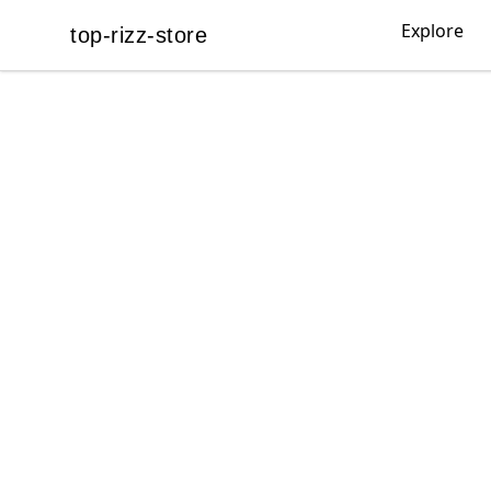
Explore
top-rizz-store
top-rizz-store